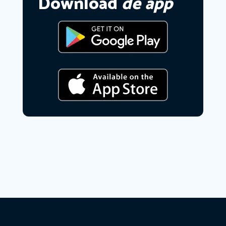
Download
de app