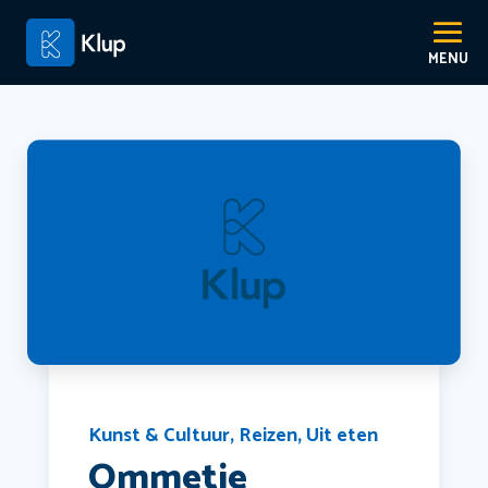
Kunst & Cultuur
,
Reizen
,
Uit eten
Ommetje