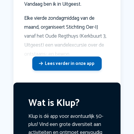
Vandaag ben ik in Uitgeest.
Elke vierde zondagmiddag van de
maand, organiseert Stichting Oer-IJ
vanaf het Oude Regthuys (Kerkbuurt 3,
Uitgeest) een wandelexcursie over de
ontstaans- en bewon
Lees verder in onze app
Wat is Klup?
Klup is dé app voor avontuurlijk 50-
plus! Vind een grote diversiteit aan
activiteiten en ontmoet eenvoudig