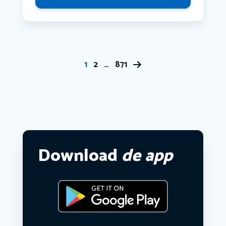
1
2
…
871
Download
de app