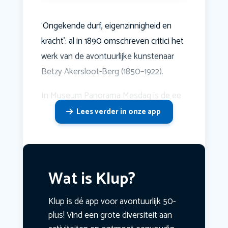
‘Ongekende durf, eigenzinnigheid en
kracht’: al in 1890 omschreven critici het
werk van de avontuurlijke kunstenaar
Betzy Akersloot-Berg (1850–1922).
In Museum Panorama Mesdag is de ee
Lees verder in onze app
Wat is Klup?
Klup is dé app voor avontuurlijk 50-
plus! Vind een grote diversiteit aan