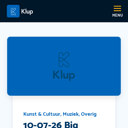
Kunst & Cultuur
,
Muziek
,
Overig
10-07-26 Big