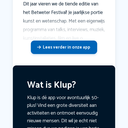
Dit jaar vieren we de tiende editie van
het Betweter Festival! Je jaarlijkse portie
kunst en wetenschap. Met een eigenwijs
programma van talks, interviews, muziek,
kunstinstallaties, film en live o
Lees verder in onze app
Wat is Klup?
Klup is dé app voor avontuurlijk 50-
plus! Vind een grote diversiteit aan
activiteiten en ontmoet eenvoudig
nieuwe mensen. Dit wil je echt niet