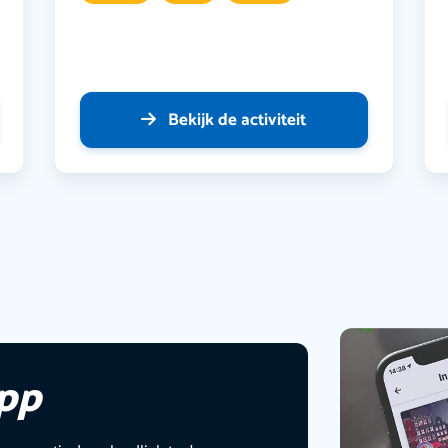
Bekijk de activiteit
app