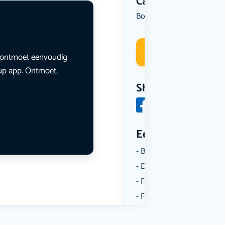
Categorie
Borrelen
Kunst & Cultuur
,
Deelneme
en ontmoet eenvoudig
lup app. Ontmoet,
Share
Een aantal catego
Borrelen
Dansen
Fietsen
Film
Kunst & Cultuur