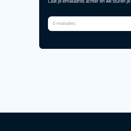
Laat je emailadres achter en we sturen je
E-mailadres
*