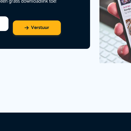
 een gratis downloadlink toe!
Verstuur