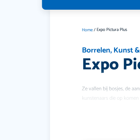
Expo Pictura Plus
Home
/
Borrelen
,
Kunst &
Expo Pi
Ze vallen bij bosjes, de aa
kunstenaars die op komen d