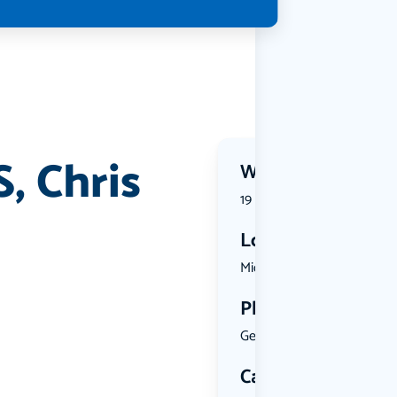
, Chris
Wanneer?
19 September 2026 | 19:30
Locatie
Middenpad ...
Plekken
Geen limiet
Categorie