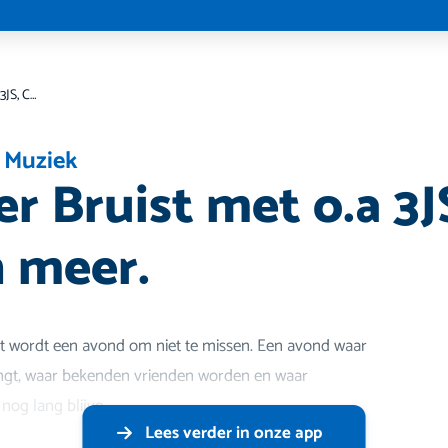
Beemster Bruist met o.a 3JS, Chris Alain en meer.
,
Muziek
r Bruist met o.a 3JS
n meer.
 wordt een avond om niet te missen. Een avond waar
t, waar bekenden vrienden worden en waar
 nog lang blijve
Lees verder in onze app