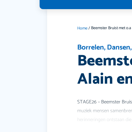
Home
/
Borrelen
,
Dansen
Beemste
Alain e
STAGE26 – Beemster Bruist
muziek mensen samenbreng
herinneringen ontstaan die