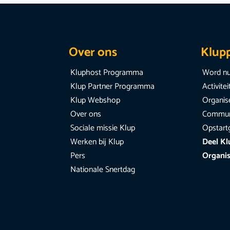
Over ons
Klup
Kluphost Programma
Word nu
Klup Partner Programma
Activite
Klup Webshop
Organise
Over ons
Communi
Sociale missie Klup
Opstart
Werken bij Klup
Deel Kl
Pers
Organis
Nationale Snertdag