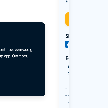
Borrelen
Dansen
Muziek
,
,
Deelneme
Share
en ontmoet eenvoudig
lup app. Ontmoet,
Een aantal catego
Borrelen
Dansen
Fietsen
Film
Kunst & Cultuur
Muziek