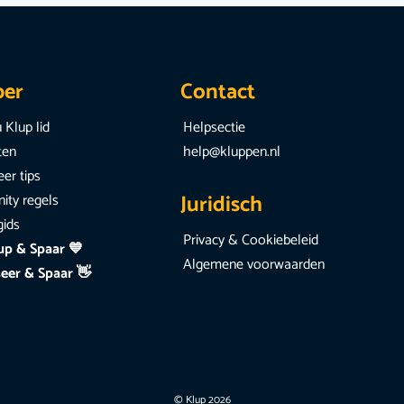
per
Contact
 Klup lid
Helpsectie
iten
help@kluppen.nl
er tips
Juridisch
ty regels
gids
Privacy & Cookiebeleid
up & Spaar 💙
Algemene voorwaarden
eer & Spaar 👋
© Klup 2026