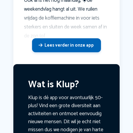
Ook al is het nog maandag, ☀️de
weekendvlag hangt al uit. We ruilen
vrijdag de koffiemachine in voor iets
sterkers en sluiten de week samen af in
de zon (of
Lees verder in onze app
Wat is Klup?
Klup is dé app voor avontuurlijk 50-
plus! Vind een grote diversiteit aan
activiteiten en ontmoet eenvoudig
nieuwe mensen. Dit wil je echt niet
missen dus we nodigen je van harte