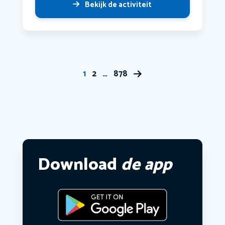
Bekijk de activiteit
1
2
…
878
Download
de app