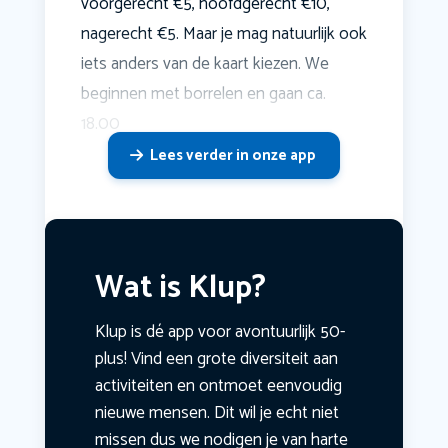
voorgerecht €5, hoofdgerecht €10,
nagerecht €5. Maar je mag natuurlijk ook
iets anders van de kaart kiezen. We
beginnen met borrelen en gaan ca.
18.00
Lees verder in onze app
Wat is Klup?
Klup is dé app voor avontuurlijk 50-
plus! Vind een grote diversiteit aan
activiteiten en ontmoet eenvoudig
nieuwe mensen. Dit wil je echt niet
missen dus we nodigen je van harte