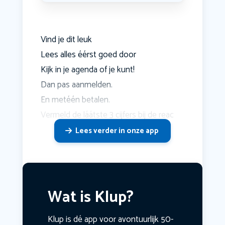
Vind je dit leuk
Lees alles éérst goed door
Kijk in je agenda of je kunt!
Dan pas aanmelden.
En metéén betalen.
Vermeld de láátste 3 cijfers bij de reac
Lees verder in onze app
Wat is Klup?
Klup is dé app voor avontuurlijk 50-