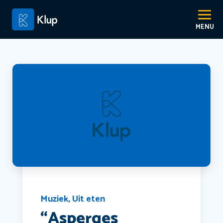
Muziek
,
Uit eten
“Asperges