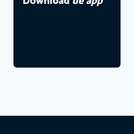
Download
de app