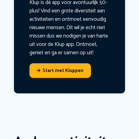
Klup is dé app voor avontuurlijk 50-
plus! Vind een grote diversiteit aan
activiteiten en ontmoet eenvoudig
nieuwe mensen. Dit wil je echt niet
missen dus we nodigen je van harte
uit voor de Klup app. Ontmoet,
geniet en ga er samen op uit!
Start met Kluppen