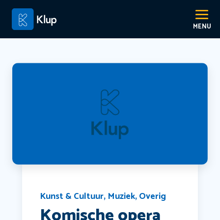
Kunst & Cultuur
,
Muziek
,
Overig
Komische opera