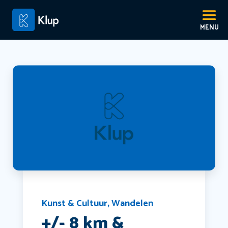
Kunst & Cultuur
,
Wandelen
+/- 8 km &