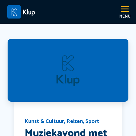
Kunst & Cultuur
,
Reizen
,
Sport
Muziekavond met