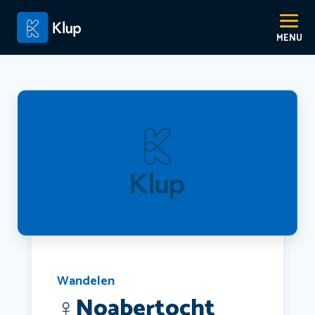
Wandelen
‍♀️Noabertocht