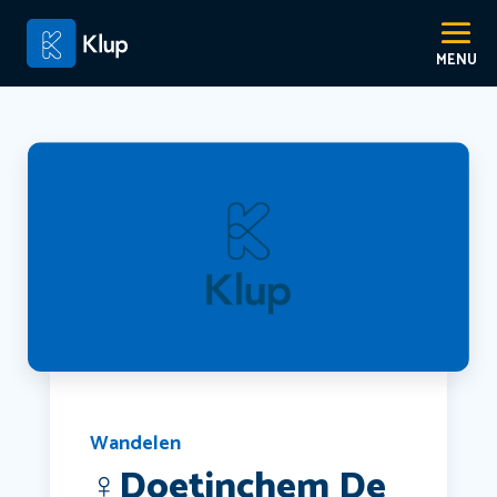
Wandelen
‍♀️Doetinchem De