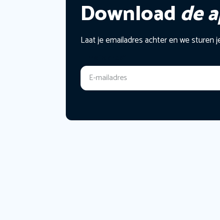
Download
de 
Laat je emailadres achter en we sturen j
E-mailadres
*