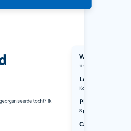
d
Wanneer?
11 October 2026 | 09:00
Locatie
Koppelkerk...
Plekken
georganiseerde tocht? Ik
8 plekken beschikbaar
Categorie