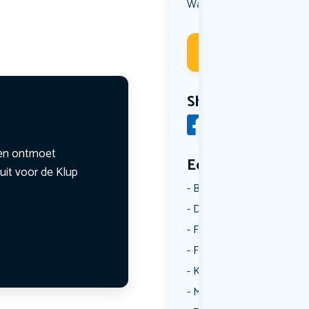
Wandelen
Deelneme
Share
n en ontmoet
Een aantal catego
uit voor de Klup
Borrelen
Dansen
Fietsen
Film
Kunst & Cultuur
Muziek