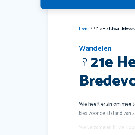
Home
/
Wandelen
‍♀️21e 
Bredev
Wie heeft er zin om mee 
kies voor de afstand van 
We verzamelen bij de Kopp