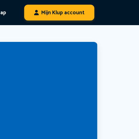
hap
Mijn Klup account