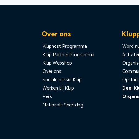
Over ons
Klup
Kluphost Programma
Word nu
Klup Partner Programma
Activite
Klup Webshop
Organise
Over ons
Communi
Sociale missie Klup
Opstart
Werken bij Klup
Deel Kl
Pers
Organi
Nationale Snertdag