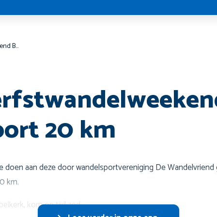
‍♀️21e Herfstwandelweekend Bredevoort 20 km
Herfstwandelweeken
oort 20 km
te doen aan deze door wandelsportvereniging De Wandelvriend 
20 km.
elkerk, kom op tijd zod