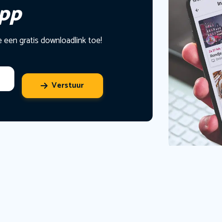
app
e een gratis downloadlink toe!
Verstuur