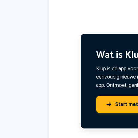
Wat is Kl
Klup is dé app voor
eenvoudig nieuwe m
app. Ontmoet, geni
Start me