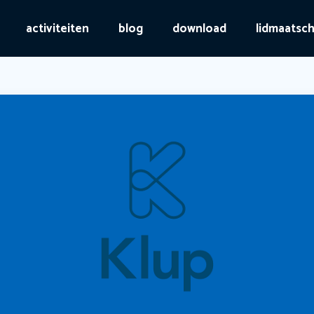
activiteiten
blog
download
lidmaatsc