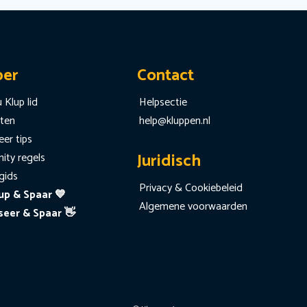
per
Contact
 Klup lid
Helpsectie
iten
help@kluppen.nl
er tips
Juridisch
ty regels
gids
Privacy & Cookiebeleid
up & Spaar 💙
Algemene voorwaarden
seer & Spaar 👋