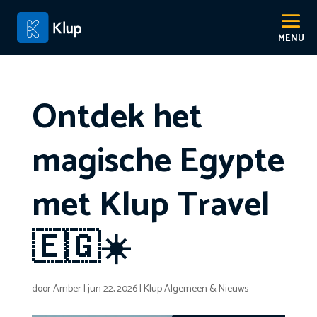
Ontdek het
magische Egypte
met Klup Travel
🇪🇬☀️
door
Amber
|
jun 22, 2026
|
Klup Algemeen & Nieuws