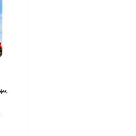
jes,
n