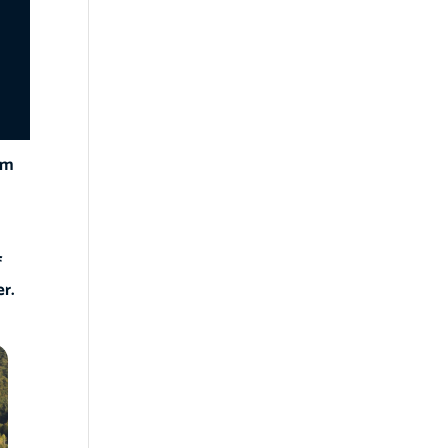
om
f
er.