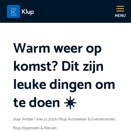
Warm weer op
komst? Dit zijn
leuke dingen om
te doen ☀️
door
Amber
|
mei 21, 2026
|
Klup Activiteiten & Evenementen
,
Klup Algemeen & Nieuws