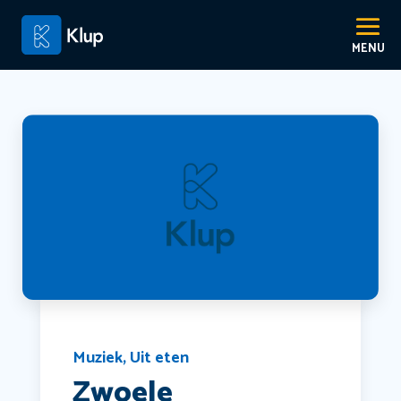
Muziek
,
Uit eten
Zwoele