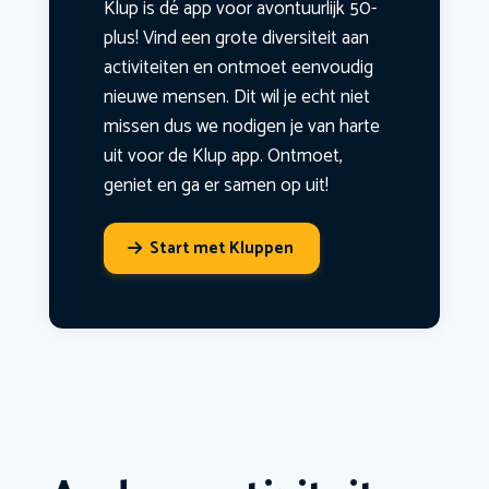
Klup is dé app voor avontuurlijk 50-
plus! Vind een grote diversiteit aan
activiteiten en ontmoet eenvoudig
nieuwe mensen. Dit wil je echt niet
missen dus we nodigen je van harte
uit voor de Klup app. Ontmoet,
geniet en ga er samen op uit!
Start met Kluppen