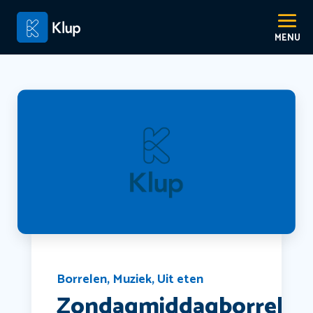
Borrelen
,
Muziek
,
Uit eten
Zondagmiddagborrel