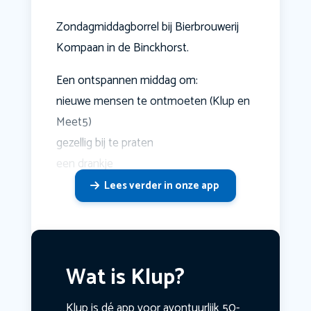
Zondagmiddagborrel bij Bierbrouwerij
Kompaan in de Binckhorst.
Een ontspannen middag om:
nieuwe mensen te ontmoeten (Klup en
Meet5)
gezellig bij te praten
een drankje
Lees verder in onze app
Wat is Klup?
Klup is dé app voor avontuurlijk 50-