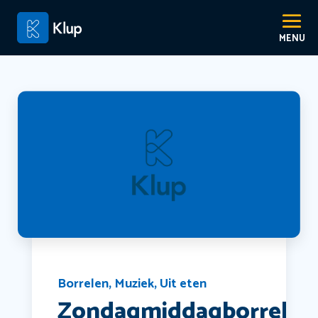
Borrelen
,
Muziek
,
Uit eten
Zondagmiddagborrel