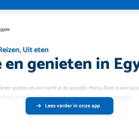
Egypte
Reizen
,
Uit eten
e en genieten in Eg
fijnen spotten en een nacht in de woestijn. Marsa Alam is een para
dders en duikers. Het koraalrif is hier nog vrijwel onaangetast
Lees verder in onze app