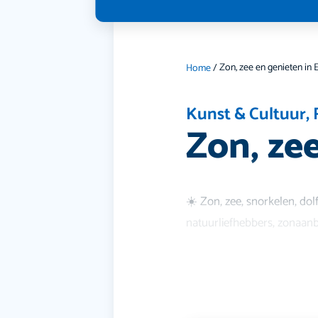
Zon, zee en genieten in 
Home
/
Kunst & Cultuur
,
Zon, ze
☀️ Zon, zee, snorkelen, dol
natuurliefhebbers, zonaanbi