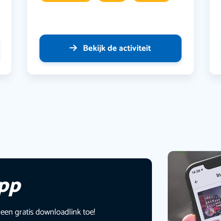
Bekijk de activiteit
app
 een gratis downloadlink toe!