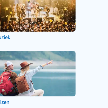
ziek
izen