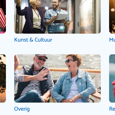
Kunst & Cultuur
Mu
Overig
Re