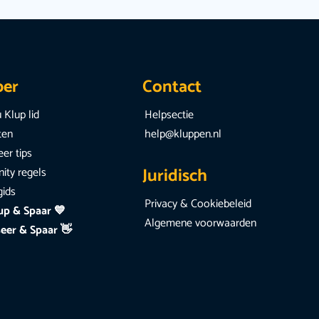
per
Contact
 Klup lid
Helpsectie
iten
help@kluppen.nl
er tips
Juridisch
ty regels
gids
Privacy & Cookiebeleid
up & Spaar 💙
Algemene voorwaarden
eer & Spaar 👋