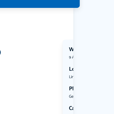
9
Wanneer?
9 August 2026 | 13:00
Locatie
Lindenheuv...
Plekken
Geen limiet
Categorie