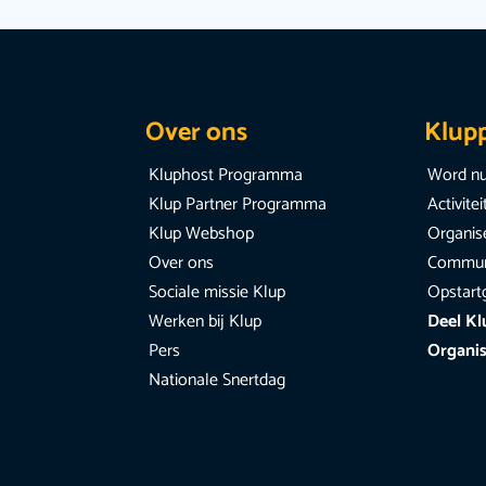
Over ons
Klup
Kluphost Programma
Word nu
Klup Partner Programma
Activite
Klup Webshop
Organise
Over ons
Communi
Sociale missie Klup
Opstart
Werken bij Klup
Deel Kl
Pers
Organis
Nationale Snertdag