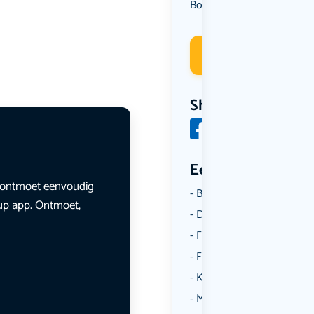
Borrelen
Muziek
,
Deelneme
Share
Een aantal catego
en ontmoet eenvoudig
Borrelen
lup app. Ontmoet,
Dansen
Fietsen
Film
Kunst & Cultuur
Muziek