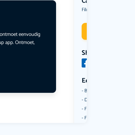
Categorie
Film
Kunst & Cultuur
,
Deelneme
en ontmoet eenvoudig
lup app. Ontmoet,
Share
Een aantal catego
Borrelen
Dansen
Fietsen
Film
Kunst & Cultuur