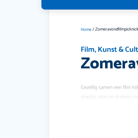
Zomeravondfilmpicknic
Home
/
Film
,
Kunst & Cul
Zomera
Gezellig samen een film kij
stoeltje, eten en drinken me