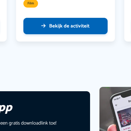
Film
Bekijk de activiteit
app
 een gratis downloadlink toe!