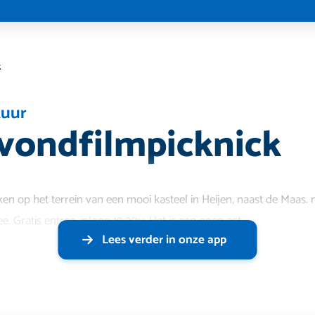
k
tuur
vondfilmpicknick
ken op het terrein van een mooi kasteel in Heijen, naast de Maas. 
e. Gratis entree, inloop 19.30u. Het is een open act
Lees verder in onze app