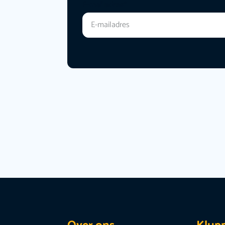
E-mailadres
*