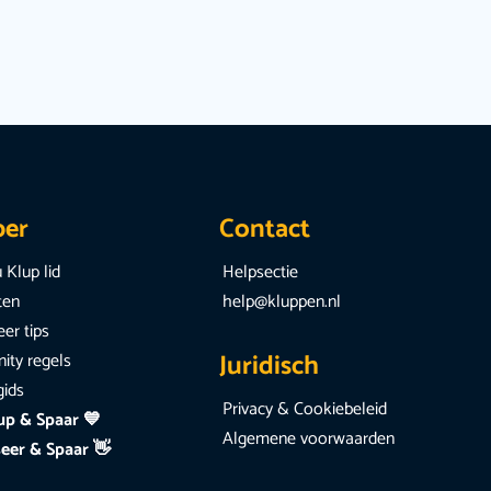
per
Contact
 Klup lid
Helpsectie
iten
help@kluppen.nl
er tips
Juridisch
ty regels
gids
Privacy & Cookiebeleid
up & Spaar 💙
Algemene voorwaarden
eer & Spaar 👋