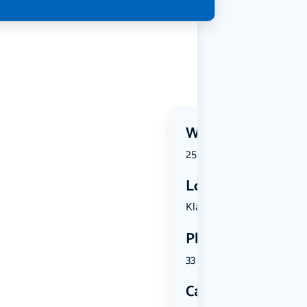
Wanneer?
25 September 2026 | 10:15
Locatie
Klarinet 3...
Plekken
33 plekken beschikbaar
Categorie