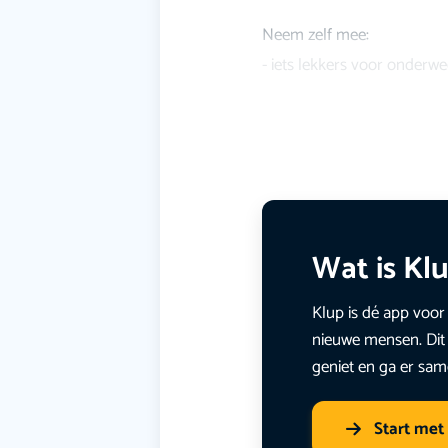
Neem zelf mee:
- iets lekkers voor onderw
Wat is Kl
Klup is dé app voor 
nieuwe mensen. Dit 
geniet en ga er sam
Start met