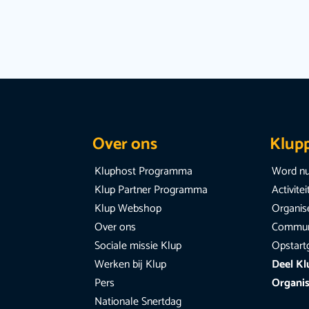
Over ons
Klup
Kluphost Programma
Word nu
Klup Partner Programma
Activite
Klup Webshop
Organise
Over ons
Communi
Sociale missie Klup
Opstart
Werken bij Klup
Deel Kl
Pers
Organis
Nationale Snertdag