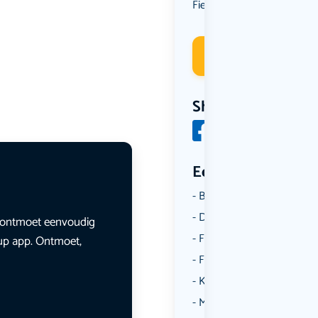
Fietsen
Spel
,
Deelneme
Share
Een aantal catego
Borrelen
Dansen
en ontmoet eenvoudig
Fietsen
lup app. Ontmoet,
Film
Kunst & Cultuur
Muziek