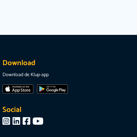
Download
Download de Klup-app
Social