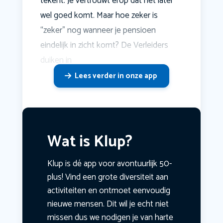
tekent. Je vertrouwt erop dat het later
wel goed komt. Maar hoe zeker is
“zeker” nog wanneer je pensioen
eindelijk in zicht komt? De Verleiders
duiken in
Lees verder in onze app
Wat is Klup?
Klup is dé app voor avontuurlijk 50-
plus! Vind een grote diversiteit aan
activiteiten en ontmoet eenvoudig
nieuwe mensen. Dit wil je echt niet
missen dus we nodigen je van harte