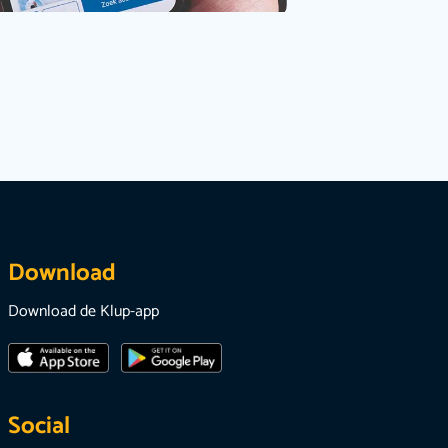
Download
Download de Klup-app
Social