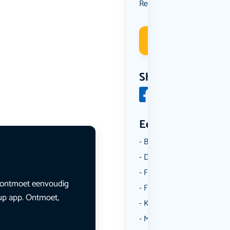
Reizen
Sport
Uit eten
,
,
Deelneme
Share
Een aantal catego
Borrelen
Dansen
Fietsen
en ontmoet eenvoudig
Film
lup app. Ontmoet,
Kunst & Cultuur
Muziek