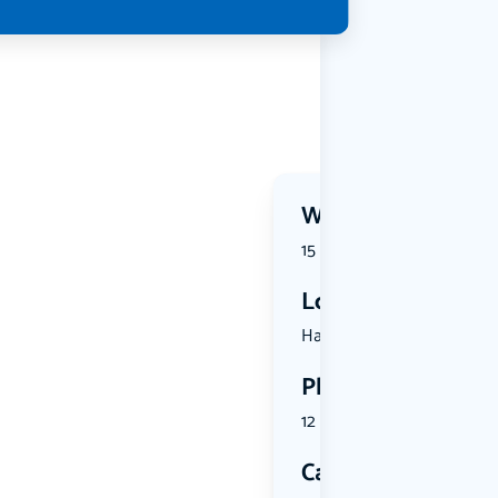
Wanneer?
15 July 2026 | 18:30
Locatie
Havenstraa...
Plekken
12 plekken beschikbaar
Categorie