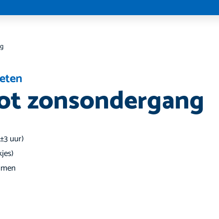
ng
 eten
tot zonsondergang
(±3 uur)
kjes)
emmen