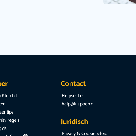
per
Contact
 Klup lid
Helpsectie
iten
help@kluppen.nl
er tips
Juridisch
ty regels
gids
Privacy & Cookiebeleid