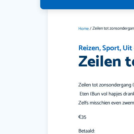
Zeilen tot zonsonderga
Home
/
Reizen
,
Sport
,
Uit
Zeilen 
️Zeilen tot zonsondergang 
️ Eten (Bun vol hapjes dran
️Zelfs misschien even zw
€35
Betaald: