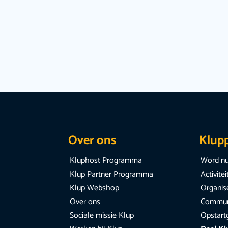
Over ons
Klup
Kluphost Programma
Word nu
Klup Partner Programma
Activite
Klup Webshop
Organise
Over ons
Communi
Sociale missie Klup
Opstart