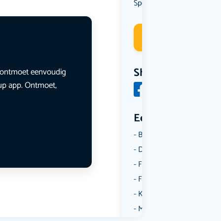
Sport
Deelneme
Share
en ontmoet eenvoudig
lup app. Ontmoet,
Een aantal catego
Borrelen
Dansen
Fietsen
Film
Kunst & Cultuur
Muziek