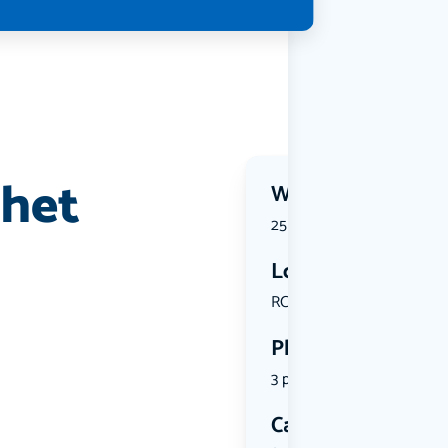
 het
Wanneer?
25 June 2026 | 11:00
Locatie
RCN de po...
Plekken
3 plekken beschikbaar
Categorie