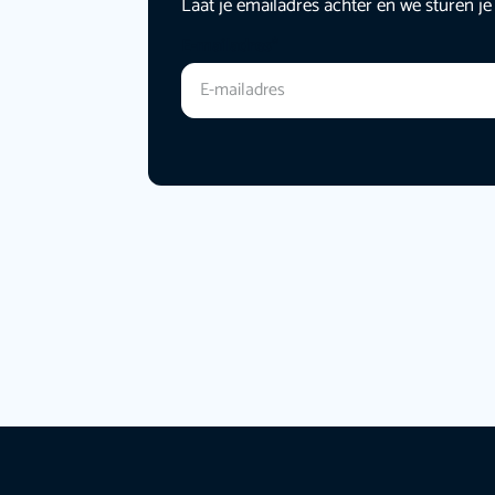
Laat je emailadres achter en we sturen je
E-mailadres
*