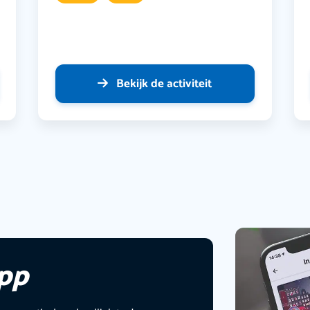
Bekijk de activiteit
app