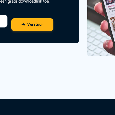
 een gratis downloadlink toe!
Verstuur