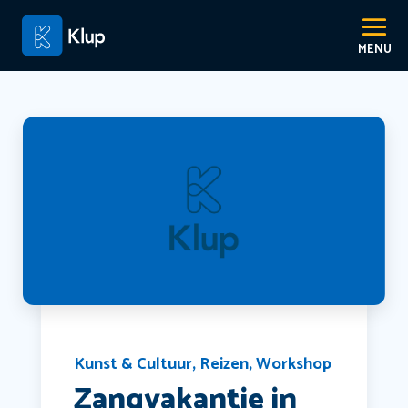
Kunst & Cultuur
,
Reizen
,
Workshop
Zangvakantie in