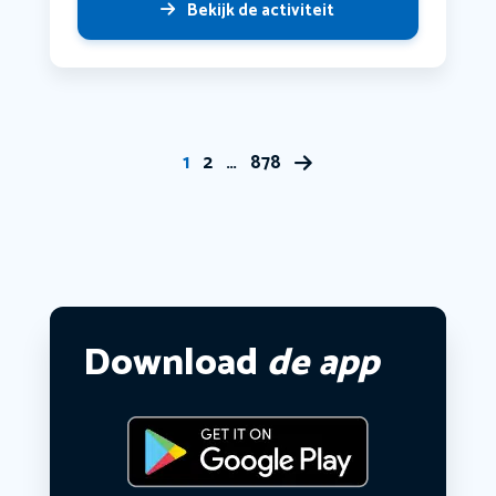
Bekijk de activiteit
1
2
…
878
Download
de app