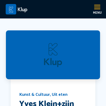
Kunst & Cultuur
,
Uit eten
Yves Klein+zijn