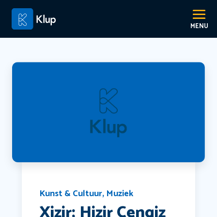
Kunst & Cultuur
,
Muziek
Xizir; Hizir Cengiz