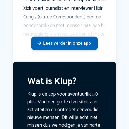
Xizir voert journalist en interviewer Hizir
Cengiz (o.a. de Correspondent) een-op-
eengesprekken met mensen naar wie hij
nieuwsgierig is om wat ze doen of make
Lees verder in onze app
Wat is Klup?
Klup is dé app voor avontuurlijk 50-
plus! Vind een grote diversiteit aan
activiteiten en ontmoet eenvoudig
nieuwe mensen. Dit wil je echt niet
missen dus we nodigen je van harte