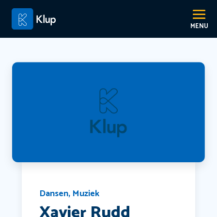
Dansen
,
Muziek
Xavier Rudd