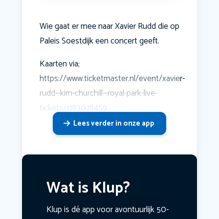
Wie gaat er mee naar Xavier Rudd die op
Paleis Soestdijk een concert geeft.
Kaarten via;
https://www.ticketmaster.nl/event/xavier-
rudd--kim-churchill--royal-park-live-
tickets/1783078459
Lees verder in onze app
Wat is Klup?
Klup is dé app voor avontuurlijk 50-