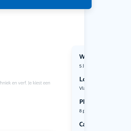
Wanneer?
5 July 2026 | 13:30
Locatie
iek en verf. Je kiest een
Vlaardings...
Plekken
8 plekken beschikbaar
Categorie