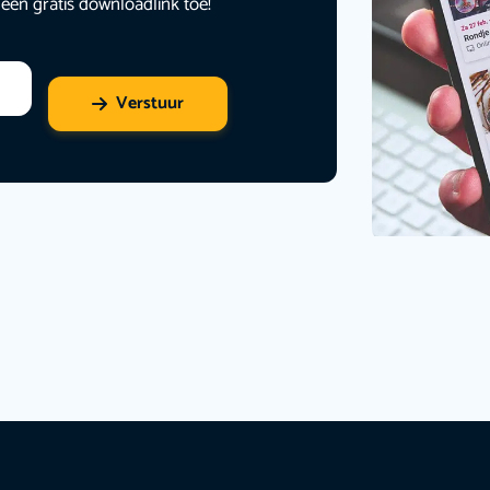
 een gratis downloadlink toe!
Verstuur