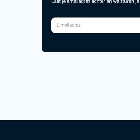
Laat je emailadres achter en we sturen je
E-mailadres
*