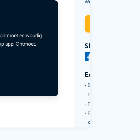
Workshop
Deelneme
en ontmoet eenvoudig
lup app. Ontmoet,
Share
Een aantal catego
Borrelen
Dansen
Fietsen
Film
Kunst & Cultuur
Muziek