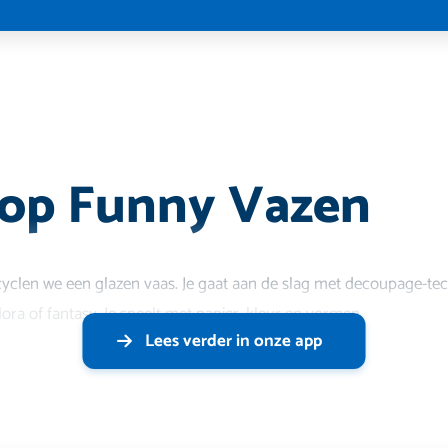
op Funny Vazen
clen we een glazen vaas. Je gaat aan de slag met decoupage-techn
lora of fantasy. Je speelt met papier, kleur en vormen
Lees verder in onze app