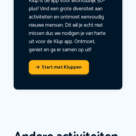
Klup is dé app voor avontuurlijk 50-
plus! Vind een grote diversiteit aan
activiteiten en ontmoet eenvoudig
nieuwe mensen. Dit wil je echt niet
missen dus we nodigen je van harte
uit voor de Klup app. Ontmoet,
geniet en ga er samen op uit!
Start met Kluppen