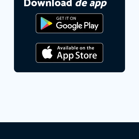
Download
de app