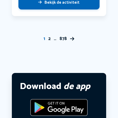
Bekijk de activiteit
1
2
…
878
Download
de app