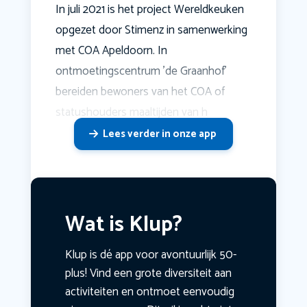
In juli 2021 is het project Wereldkeuken
opgezet door Stimenz in samenwerking
met COA Apeldoorn. In
ontmoetingscentrum 'de Graanhof'
bereiden bewoners van het COA of
statushouders maaltijden van h
Lees verder in onze app
Wat is Klup?
Klup is dé app voor avontuurlijk 50-
plus! Vind een grote diversiteit aan
activiteiten en ontmoet eenvoudig