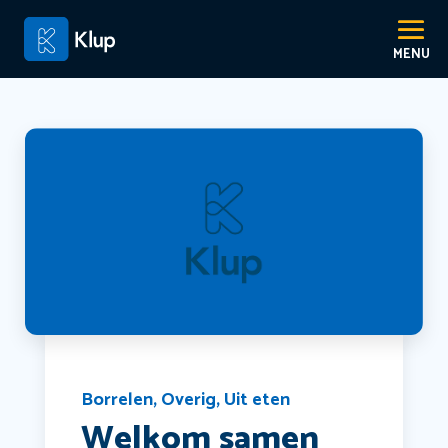
Borrelen
,
Overig
,
Uit eten
Welkom samen