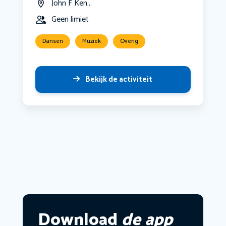
John F Ken...
Geen limiet
Dansen
Muziek
Overig
Bekijk de activiteit
Download
de app