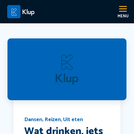
Dansen
,
Reizen
,
Uit eten
Wat drinken, iets