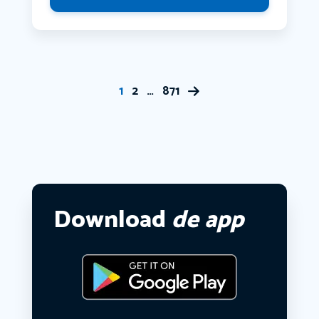
1
2
…
871
Download
de app