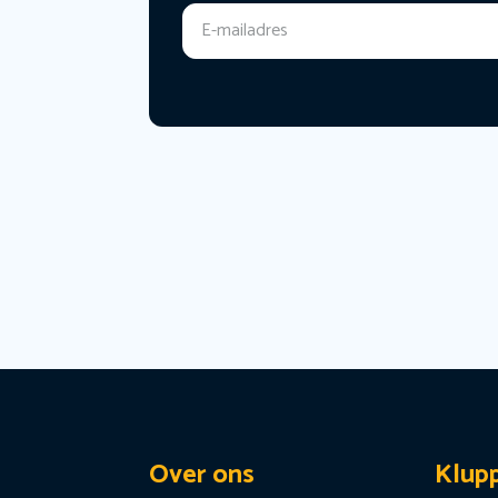
Over ons
Klup