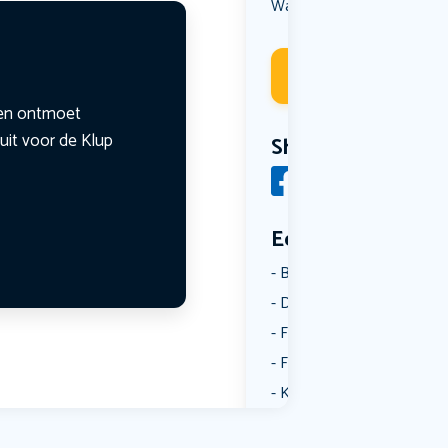
Wandelen
Deelneme
n en ontmoet
uit voor de Klup
Share
Een aantal catego
Borrelen
Dansen
Fietsen
Film
Kunst & Cultuur
Muziek