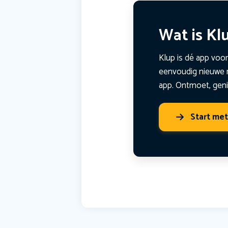
Wat is Kl
Klup is dé app voor
eenvoudig nieuwe m
app. Ontmoet, geni
Start me