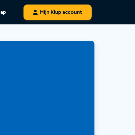
hap
Mijn Klup account