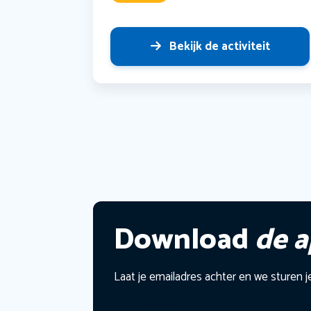
Bekijk de activiteit
Download
de 
Laat je emailadres achter en we sturen j
E-mailadres
*