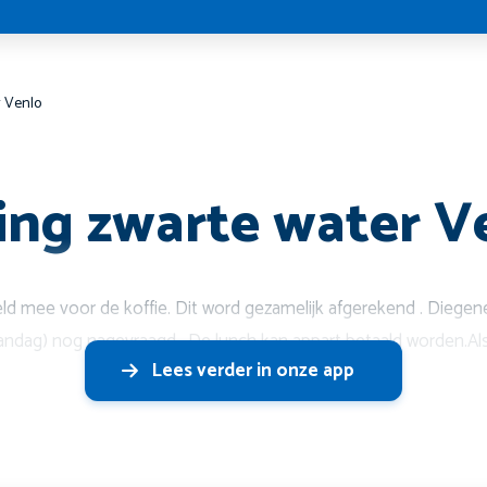
r Venlo
ng zwarte water V
 mee voor de koffie. Dit word gezamelijk afgerekend . Diegene
andag) nog nagevraagd . De lunch kan appart betaald worden.Al
Lees verder in onze app