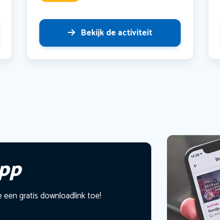
Bekijk de activiteit
app
e een gratis downloadlink toe!