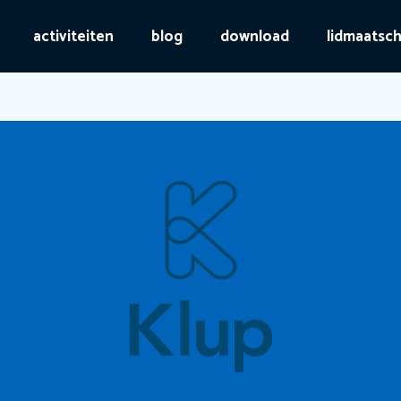
activiteiten
blog
download
lidmaatsc