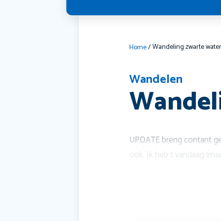
Wandeling zwarte wate
Home
/
Wandelen
Wandeli
UPDATE breng contant geld
ook. Ik heb t vandaag (ma