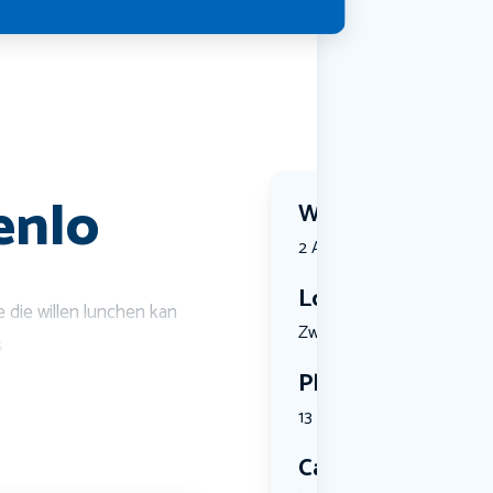
enlo
Wanneer?
2 August 2026 | 11:00
Locatie
 die willen lunchen kan
Zwartewate...
s
Plekken
13 plekken beschikbaar
Categorie