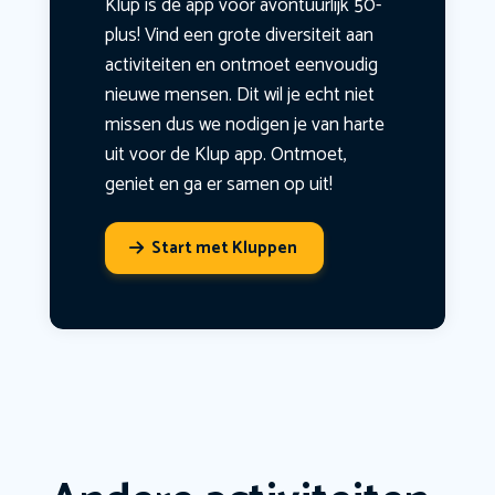
Klup is dé app voor avontuurlijk 50-
plus! Vind een grote diversiteit aan
activiteiten en ontmoet eenvoudig
nieuwe mensen. Dit wil je echt niet
missen dus we nodigen je van harte
uit voor de Klup app. Ontmoet,
geniet en ga er samen op uit!
Start met Kluppen