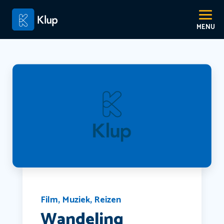
Film
,
Muziek
,
Reizen
Wandeling