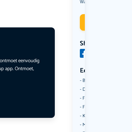
Wandelen
Deelneme
Share
en ontmoet eenvoudig
lup app. Ontmoet,
Een aantal catego
Borrelen
Dansen
Fietsen
Film
Kunst & Cultuur
Muziek