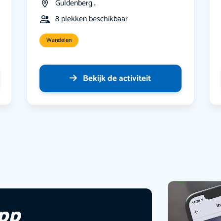
Guldenberg...
8 plekken beschikbaar
Wandelen
Bekijk de activiteit
app