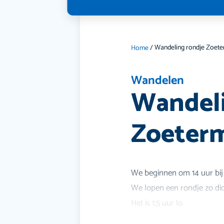
Home
/
Wandelen
Wandeli
Zoeterm
We beginnen om 14 uur bij
We lopen een rondje zo di
Het is 1,5 uur lo