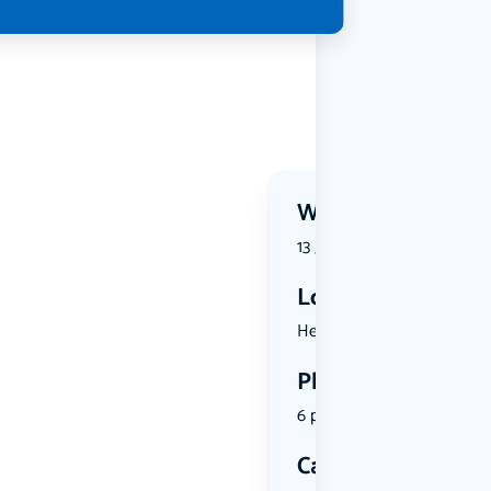
Wanneer?
13 June 2026 | 14:00
Locatie
Het Lange ...
Plekken
6 plekken beschikbaar
Categorie