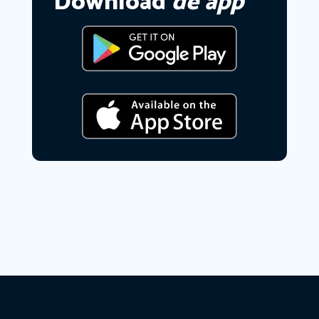
Download
de app